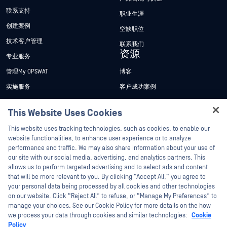
联系支持
职业生涯
创建案例
空缺职位
技术客户管理
联系我们
资源
专业服务
管理My OPSWAT
博客
实施服务
客户成功案例
My OPSWAT 门户网站
新闻发布
This Website Uses Cookies
技术文档
新闻报道
Hey there!
This website uses tracking technologies, such as cookies, to enable our
培训
活动
I'm Ozzy, your OPSWAT virtual assistant.
website functionalities, to enhance user experience or to analyze
How can I help you secure what's critical
漏洞计划
网络研讨会
performance and traffic. We may also share information about your use of
合作伙伴
today?
our site with our social media, advertising, and analytics partners. This
产品型录
allows us to perform targeted advertising and to select ads and content
认证
that will be more relevant to you. By clicking “Accept All,” you agree to
白皮书
your personal data being processed by all cookies and other technologies
技术合作伙伴
免费工具
on our website. Click “Reject All” to refuse, or “Manage My Preferences” to
渠道合作伙伴计划
manage your choices. See our Cookie Policy for more details on the how
we process your data through cookies and similar technologies:
Cookie
Policy