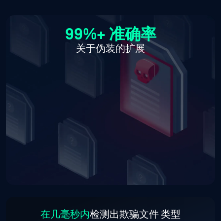
99%+ 准确率
关于伪装的扩展
在几毫秒内
检测出欺骗文件
类型