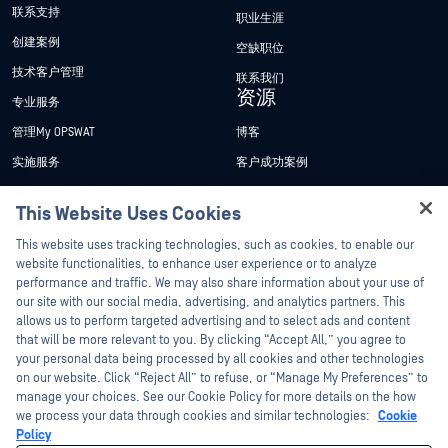
联系支持
职业生涯
创建案例
空缺职位
技术客户管理
联系我们
资源
专业服务
管理My OPSWAT
博客
实施服务
客户成功案例
My OPSWAT 门户网站
新闻发布
This Website Uses Cookies
技术文档
新闻报道
Hey there!
This website uses tracking technologies, such as cookies, to enable our
培训
活动
I'm Ozzy, your OPSWAT virtual assistant.
website functionalities, to enhance user experience or to analyze
How can I help you secure what's critical
漏洞计划
网络研讨会
performance and traffic. We may also share information about your use of
合作伙伴
today?
our site with our social media, advertising, and analytics partners. This
产品型录
allows us to perform targeted advertising and to select ads and content
认证
that will be more relevant to you. By clicking “Accept All,” you agree to
白皮书
your personal data being processed by all cookies and other technologies
技术合作伙伴
免费工具
on our website. Click “Reject All” to refuse, or “Manage My Preferences” to
渠道合作伙伴计划
manage your choices. See our Cookie Policy for more details on the how
we process your data through cookies and similar technologies:
Cookie
Policy
©2026OPSWAT . 保留所有权利。OPSWAT、MetaDefender、Metascan、