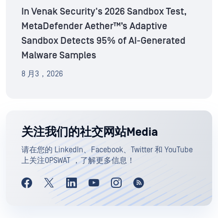
In Venak Security's 2026 Sandbox Test,
MetaDefender Aether™’s Adaptive
Sandbox Detects 95% of AI-Generated
Malware Samples
8 月3，2026
关注我们的社交网站Media
请在您的 LinkedIn、Facebook、Twitter 和 YouTube
上关注OPSWAT ，了解更多信息！