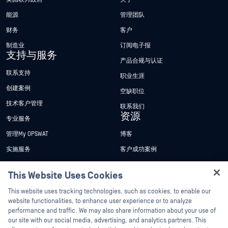
能源
管理团队
财务
客户
制造业
订阅电子报
支持与服务
产品合规与认证
联系支持
职业生涯
创建案例
空缺职位
技术客户管理
联系我们
资源
专业服务
管理My OPSWAT
博客
实施服务
客户成功案例
My OPSWAT 门户网站
新闻发布
This Website Uses Cookies
技术文档
新闻报道
Hey there!
This website uses tracking technologies, such as cookies, to enable our
培训
活动
I'm Ozzy, your OPSWAT virtual assistant.
website functionalities, to enhance user experience or to analyze
How can I help you secure what's critical
performance and traffic. We may also share information about your use of
漏洞计划
网络研讨会
合作伙伴
today?
our site with our social media, advertising, and analytics partners. This
产品型录