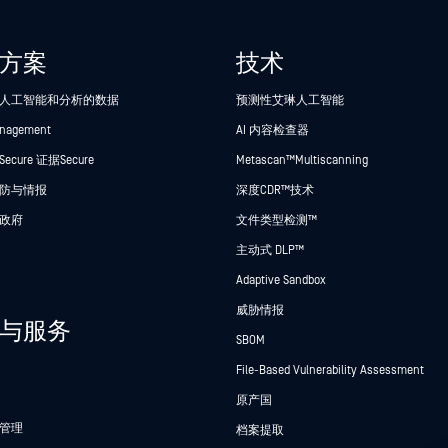
方案
技术
人工智能和分析的数据
预测性艾琳人工智能
anagement
AI 内容检查器
cure 证据Secure
Metascan™ Multiscanning
防与情报
深度CDR™技术
政府
文件类型检测™
主动式 DLP™
Adaptive Sandbox
威胁情报
与服务
SBOM
File-Based Vulnerability Assessment
原产国
管理
档案提取