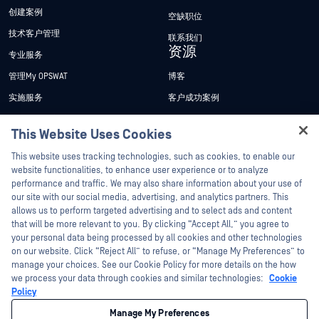
创建案例
空缺职位
技术客户管理
联系我们
资源
专业服务
管理My OPSWAT
博客
实施服务
客户成功案例
My OPSWAT 门户网站
新闻发布
This Website Uses Cookies
技术文档
新闻报道
Hey there!
This website uses tracking technologies, such as cookies, to enable our
培训
活动
I'm Ozzy, your OPSWAT virtual assistant.
website functionalities, to enhance user experience or to analyze
How can I help you secure what's critical
漏洞计划
网络研讨会
performance and traffic. We may also share information about your use of
合作伙伴
today?
our site with our social media, advertising, and analytics partners. This
产品型录
allows us to perform targeted advertising and to select ads and content
认证
that will be more relevant to you. By clicking “Accept All,” you agree to
白皮书
your personal data being processed by all cookies and other technologies
技术合作伙伴
免费工具
on our website. Click “Reject All” to refuse, or “Manage My Preferences” to
渠道合作伙伴计划
manage your choices. See our Cookie Policy for more details on the how
we process your data through cookies and similar technologies:
Cookie
Policy
©2026OPSWAT . 保留所有权利。OPSWAT、MetaDefender、Metascan、
MetaAccess、OPSWAT 、"不信任文件，不信任设备"、"OPSWAT "、"保护全球关
Manage My Preferences