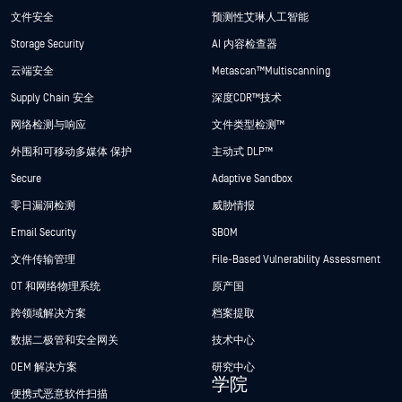
文件安全
预测性艾琳人工智能
Storage Security
AI 内容检查器
云端安全
Metascan™ Multiscanning
Supply Chain 安全
深度CDR™技术
网络检测与响应
文件类型检测™
外围和可移动多媒体 保护
主动式 DLP™
Secure
Adaptive Sandbox
零日漏洞检测
威胁情报
Email Security
SBOM
文件传输管理
File-Based Vulnerability Assessment
OT 和网络物理系统
原产国
跨领域解决方案
档案提取
数据二极管和安全网关
技术中心
OEM 解决方案
研究中心
学院
便携式恶意软件扫描