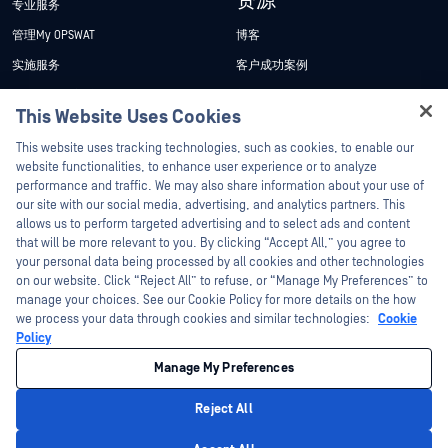
资源
专业服务
管理My OPSWAT
博客
实施服务
客户成功案例
My OPSWAT 门户网站
新闻发布
This Website Uses Cookies
技术文档
新闻报道
Hey there!
This website uses tracking technologies, such as cookies, to enable our
培训
活动
I'm Ozzy, your OPSWAT virtual assistant.
website functionalities, to enhance user experience or to analyze
How can I help you secure what's critical
performance and traffic. We may also share information about your use of
漏洞计划
网络研讨会
合作伙伴
today?
our site with our social media, advertising, and analytics partners. This
产品型录
allows us to perform targeted advertising and to select ads and content
认证
that will be more relevant to you. By clicking “Accept All,” you agree to
白皮书
your personal data being processed by all cookies and other technologies
技术合作伙伴
免费工具
on our website. Click “Reject All” to refuse, or “Manage My Preferences” to
manage your choices. See our Cookie Policy for more details on the how
渠道合作伙伴计划
we process your data through cookies and similar technologies:
Cookie
Policy
©2026OPSWAT . 保留所有权利。OPSWAT、MetaDefender、Metascan、
MetaAccess、OPSWAT 、"不信任文件，不信任设备"、"OPSWAT "、"保护全球关
Manage My Preferences
键基础设施"、"Deep CDR™技术"、"InQuest"、"InQuest标
识"、"DFI"、"RetroHunt"、"深度文件检测"及"加入追踪"OPSWAT 的商标。第三方
商标归其各自所有者所有。
Reject All
法律声明
隐私政策
管理 Cookie 偏好
您的加州隐私选择
Privacy Policy