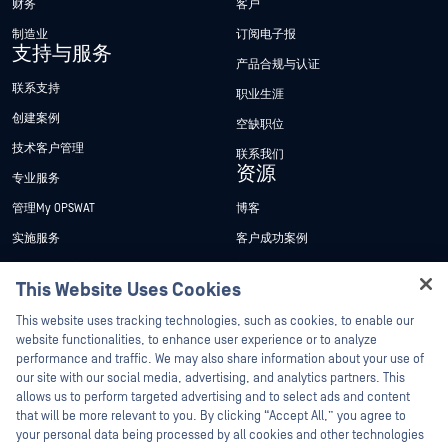
财务
客户
制造业
订阅电子报
支持与服务
产品合规与认证
联系支持
职业生涯
创建案例
空缺职位
技术客户管理
联系我们
资源
专业服务
管理My OPSWAT
博客
实施服务
客户成功案例
My OPSWAT 门户网站
新闻发布
This Website Uses Cookies
技术文档
新闻报道
Hey there!
This website uses tracking technologies, such as cookies, to enable our
培训
活动
I'm Ozzy, your OPSWAT virtual assistant.
website functionalities, to enhance user experience or to analyze
How can I help you secure what's critical
漏洞计划
performance and traffic. We may also share information about your use of
网络研讨会
合作伙伴
today?
our site with our social media, advertising, and analytics partners. This
产品型录
allows us to perform targeted advertising and to select ads and content
认证
that will be more relevant to you. By clicking “Accept All,” you agree to
白皮书
your personal data being processed by all cookies and other technologies
技术合作伙伴