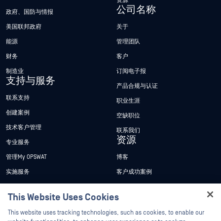
资源
公司名称
政府、国防与情报
美国联邦政府
关于
能源
管理团队
财务
客户
制造业
订阅电子报
支持与服务
产品合规与认证
联系支持
职业生涯
创建案例
空缺职位
技术客户管理
联系我们
资源
专业服务
管理My OPSWAT
博客
实施服务
客户成功案例
My OPSWAT 门户网站
新闻发布
This Website Uses Cookies
技术文档
新闻报道
Hey there!
This website uses tracking technologies, such as cookies, to enable our
培训
活动