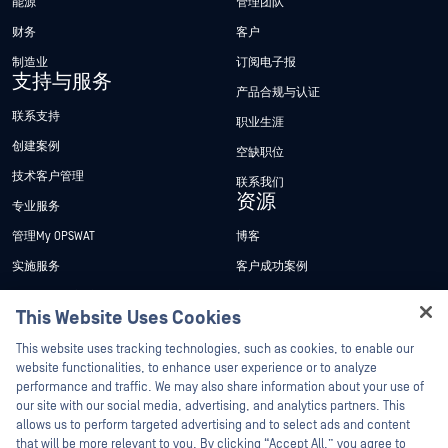
能源
管理团队
财务
客户
制造业
订阅电子报
支持与服务
产品合规与认证
联系支持
职业生涯
创建案例
空缺职位
技术客户管理
联系我们
资源
专业服务
管理My OPSWAT
博客
实施服务
客户成功案例
My OPSWAT 门户网站
新闻发布
This Website Uses Cookies
技术文档
新闻报道
Hey there!
This website uses tracking technologies, such as cookies, to enable our
培训
活动
I'm Ozzy, your OPSWAT virtual assistant.
website functionalities, to enhance user experience or to analyze
How can I help you secure what's critical
performance and traffic. We may also share information about your use of
漏洞计划
网络研讨会
合作伙伴
today?
our site with our social media, advertising, and analytics partners. This
产品型录
allows us to perform targeted advertising and to select ads and content
认证
that will be more relevant to you. By clicking “Accept All,” you agree to
白皮书