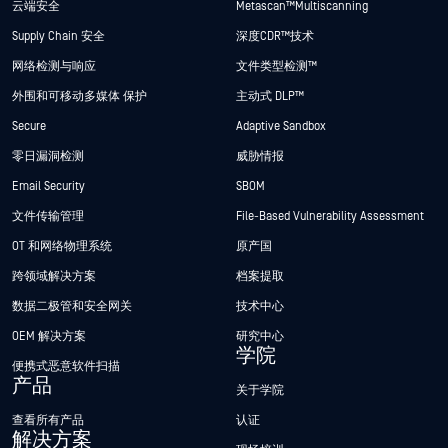
云端安全
Metascan™ Multiscanning
Supply Chain 安全
深度CDR™技术
网络检测与响应
文件类型检测™
外围和可移动多媒体 保护
主动式 DLP™
Secure
Adaptive Sandbox
零日漏洞检测
威胁情报
Email Security
SBOM
文件传输管理
File-Based Vulnerability Assessment
OT 和网络物理系统
原产国
跨领域解决方案
档案提取
数据二极管和安全网关
技术中心
OEM 解决方案
研究中心
学院
便携式恶意软件扫描
产品
关于学院
查看所有产品
认证
解决方案