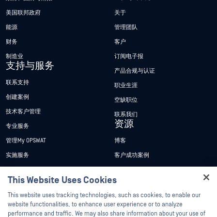
美国联邦政府
关于
能源
管理团队
财务
客户
制造业
订阅电子报
支持与服务
产品合规与认证
联系支持
职业生涯
创建案例
空缺职位
技术客户管理
联系我们
资源
专业服务
管理My OPSWAT
博客
实施服务
客户成功案例
My OPSWAT 门户网站
新闻发布
This Website Uses Cookies
技术文档
新闻报道
Hey there!
This website uses tracking technologies, such as cookies, to enable our
培训
活动
I'm Ozzy, your OPSWAT virtual assistant.
website functionalities, to enhance user experience or to analyze
How can I help you secure what's critical
performance and traffic. We may also share information about your use of
漏洞计划
网络研讨会