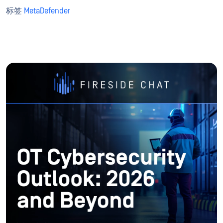
标签
MetaDefender