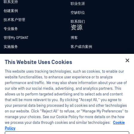
联系支持
职业生涯
创建案例
空缺职位
技术客户管理
联系我们
资源
专业服务
管理My OPSWAT
博客
实施服务
客户成功案例
My OPSWAT 门户网站
新闻发布
This Website Uses Cookies
技术文档
新闻报道
Hey there!
This website uses tracking technologies, such as cookies, to enable our
培训
活动
I'm Ozzy, your OPSWAT virtual assistant.
website functionalities, to enhance user experience or to analyze
How can I help you secure what's critical
performance and traffic. We may also share information about your use of
漏洞计划
网络研讨会
合作伙伴
today?
our site with our social media, advertising, and analytics partners. This
产品型录
allows us to perform targeted advertising and to select ads and content
认证
that will be more relevant to you. By clicking “Accept All,” you agree to
白皮书
your personal data being processed by all cookies and other technologies
技术合作伙伴
免费工具
on our website. Click “Reject All” to refuse, or “Manage My Preferences” to
manage your choices. See our Cookie Policy for more details on the how
渠道合作伙伴计划
we process your data through cookies and similar technologies:
Cookie
Policy
©2026OPSWAT . 保留所有权利。OPSWAT、MetaDefender、Metascan、