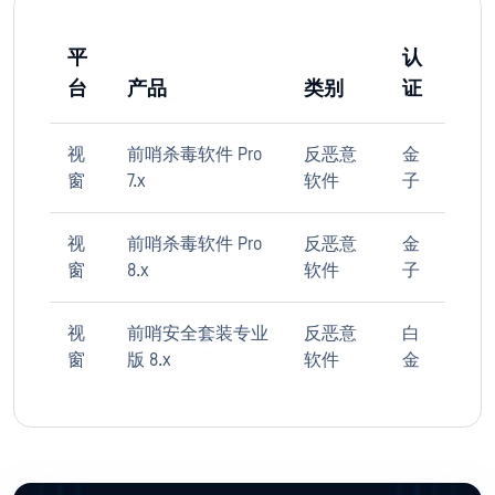
平
认
台
产品
类别
证
视
前哨杀毒软件 Pro
反恶意
金
窗
7.x
软件
子
视
前哨杀毒软件 Pro
反恶意
金
窗
8.x
软件
子
视
前哨安全套装专业
反恶意
白
窗
版 8.x
软件
金