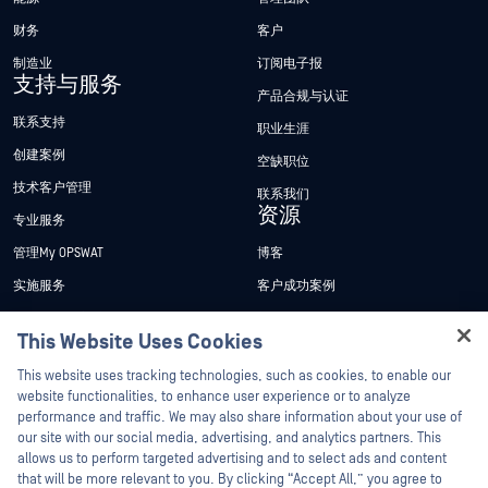
财务
客户
制造业
订阅电子报
支持与服务
产品合规与认证
联系支持
职业生涯
创建案例
空缺职位
技术客户管理
联系我们
资源
专业服务
管理My OPSWAT
博客
实施服务
客户成功案例
My OPSWAT 门户网站
新闻发布
This Website Uses Cookies
技术文档
新闻报道
Hey there!
This website uses tracking technologies, such as cookies, to enable our
培训
活动
I'm Ozzy, your OPSWAT virtual assistant.
website functionalities, to enhance user experience or to analyze
How can I help you secure what's critical
performance and traffic. We may also share information about your use of
漏洞计划
网络研讨会
合作伙伴
today?
our site with our social media, advertising, and analytics partners. This
产品型录
allows us to perform targeted advertising and to select ads and content
认证
that will be more relevant to you. By clicking “Accept All,” you agree to
白皮书