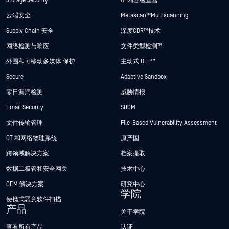
Storage Security
AI 内容检查器
云端安全
Metascan™ Multiscanning
Supply Chain 安全
深度CDR™技术
网络检测与响应
文件类型检测™
外围和可移动多媒体 保护
主动式 DLP™
Secure
Adaptive Sandbox
零日漏洞检测
威胁情报
Email Security
SBOM
文件传输管理
File-Based Vulnerability Assessment
OT 和网络物理系统
原产国
跨领域解决方案
档案提取
数据二极管和安全网关
技术中心
OEM 解决方案
研究中心
学院
便携式恶意软件扫描
产品
关于学院
查看所有产品
认证