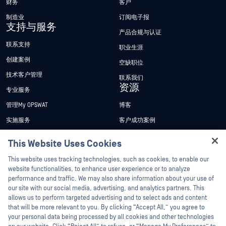
财务
客户
制造业
订阅电子报
支持与服务
产品合规与认证
联系支持
职业生涯
创建案例
空缺职位
技术客户管理
联系我们
资源
专业服务
管理My OPSWAT
博客
实施服务
客户成功案例
My OPSWAT 门户网站
新闻发布
This Website Uses Cookies
技术文档
新闻报道
Hey there!
This website uses tracking technologies, such as cookies, to enable our
培训
活动
I'm Ozzy, your OPSWAT virtual assistant.
website functionalities, to enhance user experience or to analyze
How can I help you secure what's critical
performance and traffic. We may also share information about your use of
漏洞计划
网络研讨会
today?
our site with our social media, advertising, and analytics partners. This
合作伙伴
产品型录
allows us to perform targeted advertising and to select ads and content
that will be more relevant to you. By clicking “Accept All,” you agree to
认证
白皮书
your personal data being processed by all cookies and other technologies
技术合作伙伴