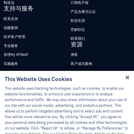
制造业
订阅电子报
支持与服务
产品合规与认证
联系支持
职业生涯
创建案例
空缺职位
技术客户管理
联系我们
资源
专业服务
管理My OPSWAT
博客
实施服务
客户成功案例
My OPSWAT 门户网站
新闻发布
This Website Uses Cookies
技术文档
新闻报道
Hey there!
This website uses tracking technologies, such as cookies, to enable our
培训
活动
I'm Ozzy, your OPSWAT virtual assistant.
website functionalities, to enhance user experience or to analyze
How can I help you secure what's critical
performance and traffic. We may also share information about your use of
漏洞计划
网络研讨会
合作伙伴
today?
our site with our social media, advertising, and analytics partners. This
产品型录
allows us to perform targeted advertising and to select ads and content
认证
that will be more relevant to you. By clicking “Accept All,” you agree to
白皮书
your personal data being processed by all cookies and other technologies
技术合作伙伴
免费工具
on our website. Click “Reject All” to refuse, or “Manage My Preferences” to
渠道合作伙伴计划