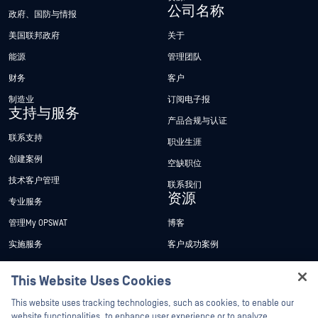
公司名称
政府、国防与情报
美国联邦政府
关于
能源
管理团队
财务
客户
制造业
订阅电子报
支持与服务
产品合规与认证
联系支持
职业生涯
创建案例
空缺职位
技术客户管理
联系我们
资源
专业服务
管理My OPSWAT
博客
实施服务
客户成功案例
My OPSWAT 门户网站
新闻发布
This Website Uses Cookies
技术文档
新闻报道
Hey there!
This website uses tracking technologies, such as cookies, to enable our
培训
活动
I'm Ozzy, your OPSWAT virtual assistant.
website functionalities, to enhance user experience or to analyze