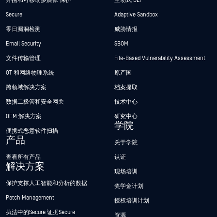
外围和可移动多媒体 保护
主动式 DLP™
Secure
Adaptive Sandbox
零日漏洞检测
威胁情报
Email Security
SBOM
文件传输管理
File-Based Vulnerability Assessment
OT 和网络物理系统
原产国
跨领域解决方案
档案提取
数据二极管和安全网关
技术中心
OEM 解决方案
研究中心
学院
便携式恶意软件扫描
产品
关于学院
查看所有产品
认证
解决方案
现场培训
保护支撑人工智能和分析的数据
奖学金计划
Patch Management
授权培训计划
执法中的Secure 证据Secure
资源