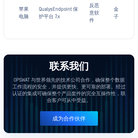
反恶
苹果
QualysEndpoint 保
金
意软
电脑
护平台 7.x
子
件
联系我们
OPSWAT 与世界领先的技术公司合作，确保整个数据
工作流程的安全，并提供更快、更可靠的部署。经过
认证的集成可确保整个产品套件的完全互操作性，联
合客户可从中受益。
成为合作伙伴