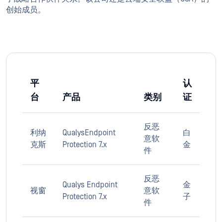
创始成员。
平
认
台
产品
类别
证
反恶
利纳
QualysEndpoint
白
意软
克斯
Protection 7.x
金
件
反恶
Qualys Endpoint
金
视窗
意软
Protection 7.x
子
件