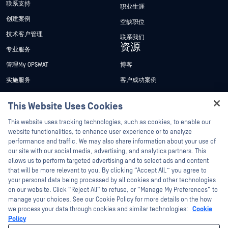
联系支持
职业生涯
创建案例
空缺职位
技术客户管理
联系我们
资源
专业服务
管理My OPSWAT
博客
实施服务
客户成功案例
My OPSWAT 门户网站
新闻发布
This Website Uses Cookies
技术文档
新闻报道
Hey there!
This website uses tracking technologies, such as cookies, to enable our
培训
活动
I'm Ozzy, your OPSWAT virtual assistant.
website functionalities, to enhance user experience or to analyze
How can I help you secure what's critical
performance and traffic. We may also share information about your use of
漏洞计划
网络研讨会
合作伙伴
today?
our site with our social media, advertising, and analytics partners. This
产品型录
allows us to perform targeted advertising and to select ads and content
认证
that will be more relevant to you. By clicking “Accept All,” you agree to
白皮书
your personal data being processed by all cookies and other technologies
技术合作伙伴
免费工具
on our website. Click “Reject All” to refuse, or “Manage My Preferences” to
manage your choices. See our Cookie Policy for more details on the how
渠道合作伙伴计划
we process your data through cookies and similar technologies:
Cookie
Policy
©2026OPSWAT . 保留所有权利。OPSWAT、MetaDefender、Metascan、