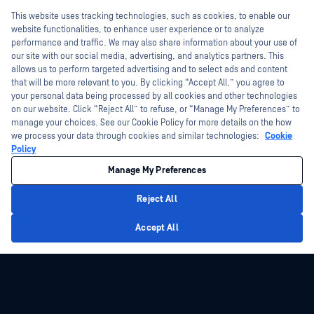
Hey there!
This website uses tracking technologies, such as cookies, to enable our
管理My OPSWAT
博客
I'm Ozzy, your OPSWAT virtual assistant.
website functionalities, to enhance user experience or to analyze
实施服务
客户成功案例
How can I help you secure what's critical
performance and traffic. We may also share information about your use of
today?
our site with our social media, advertising, and analytics partners. This
My OPSWAT 门户网站
新闻发布
allows us to perform targeted advertising and to select ads and content
技术文档
新闻报道
that will be more relevant to you. By clicking “Accept All,” you agree to
your personal data being processed by all cookies and other technologies
培训
活动
on our website. Click “Reject All” to refuse, or “Manage My Preferences” to
manage your choices. See our Cookie Policy for more details on the how
漏洞计划
网络研讨会
合作伙伴
we process your data through cookies and similar technologies:
Cookie
产品型录
Policy
认证
白皮书
Manage My Preferences
技术合作伙伴
免费工具
Reject All
渠道合作伙伴计划
Privacy Policy
Accept All
©2026OPSWAT . 保留所有权利。OPSWAT、MetaDefender、Metascan、
MetaAccess、OPSWAT 、"不信任文件，不信任设备"、"OPSWAT "、"保护全球关
键基础设施"、"Deep CDR™技术"、"InQuest"、"InQuest标
识"、"DFI"、"RetroHunt"、"深度文件检测"及"加入追踪"OPSWAT 的商标。第三方
商标归其各自所有者所有。
法律声明
隐私政策
管理 Cookie 偏好
您的加州隐私选择