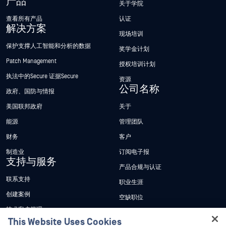
产品
关于学院
查看所有产品
认证
解决方案
现场培训
保护支撑人工智能和分析的数据
奖学金计划
Patch Management
授权培训计划
执法中的Secure 证据Secure
资源
公司名称
政府、国防与情报
美国联邦政府
关于
能源
管理团队
财务
客户
制造业
订阅电子报
支持与服务
产品合规与认证
联系支持
职业生涯
创建案例
空缺职位
技术客户管理
联系我们
This Website Uses Cookies
资源
专业服务