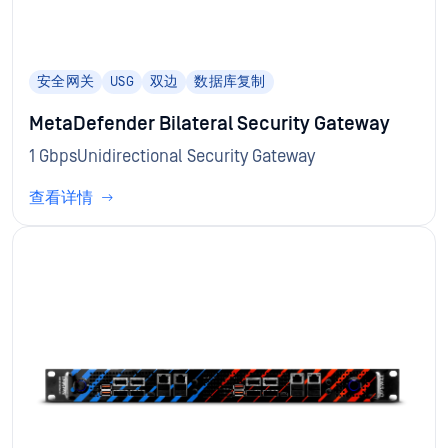
安全网关
USG
双边
数据库复制
MetaDefender Bilateral Security Gateway
1 GbpsUnidirectional Security Gateway
查看详情