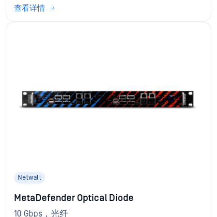
查看详情
Netwall
MetaDefender Optical Diode
10 Gbps，光纤