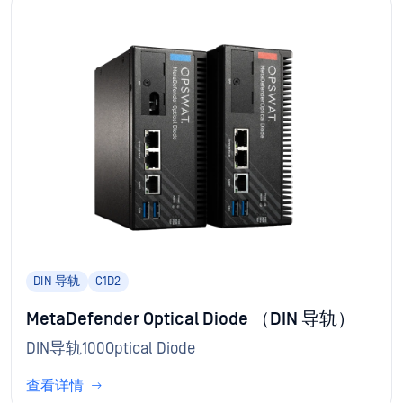
DIN 导轨
C1D2
MetaDefender Optical Diode （DIN 导轨）
DIN导轨100Optical Diode
查看详情