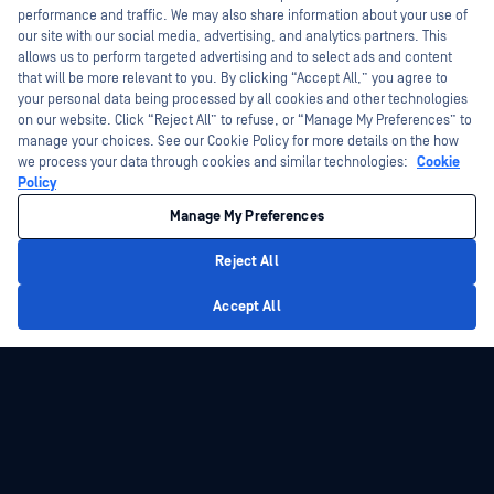
OT 和网络物理系统
原产国
How can I help you secure what's critical
performance and traffic. We may also share information about your use of
today?
our site with our social media, advertising, and analytics partners. This
跨领域解决方案
档案提取
allows us to perform targeted advertising and to select ads and content
数据二极管和安全网关
技术中心
that will be more relevant to you. By clicking “Accept All,” you agree to
your personal data being processed by all cookies and other technologies
OEM 解决方案
研究中心
学院
on our website. Click “Reject All” to refuse, or “Manage My Preferences” to
便携式恶意软件扫描
manage your choices. See our Cookie Policy for more details on the how
产品
we process your data through cookies and similar technologies:
Cookie
关于学院
Policy
查看所有产品
认证
解决方案
Manage My Preferences
现场培训
保护支撑人工智能和分析的数据
Reject All
奖学金计划
Patch Management
Privacy Policy
授权培训计划
Accept All
执法中的Secure 证据Secure
资源
公司名称
政府、国防与情报
美国联邦政府
关于
能源
管理团队
财务
客户
制造业
订阅电子报