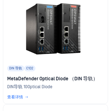
DIN 导轨
C1D2
MetaDefender Optical Diode （DIN 导轨）
DIN导轨 10Optical Diode
查看详情