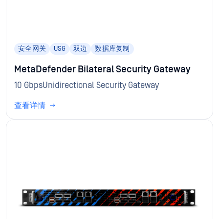
安全网关
USG
双边
数据库复制
MetaDefender Bilateral Security Gateway
10 GbpsUnidirectional Security Gateway
查看详情