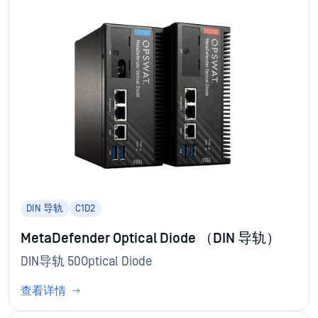
DIN 导轨
C1D2
MetaDefender Optical Diode （DIN 导轨）
DIN导轨 50Optical Diode
查看详情