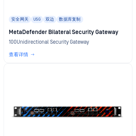
安全网关
USG
双边
数据库复制
MetaDefender Bilateral Security Gateway
100Unidirectional Security Gateway
查看详情