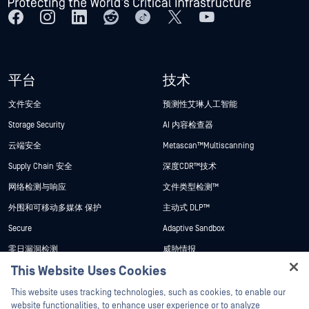
平台
技术
文件安全
预测性艾琳人工智能
Storage Security
AI 内容检查器
云端安全
Metascan™ Multiscanning
Supply Chain 安全
深度CDR™技术
网络检测与响应
文件类型检测™
外围和可移动多媒体 保护
主动式 DLP™
Secure
Adaptive Sandbox
零日漏洞检测
威胁情报
This Website Uses Cookies
Email Security
SBOM
Hey there!
文件传输管理
File-Based Vulnerability Assessment
This website uses tracking technologies, such as cookies, to enable our
I'm Ozzy, your OPSWAT virtual assistant.
website functionalities, to enhance user experience or to analyze