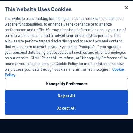
My OPSWAT 门户网站
新闻发布
This Website Uses Cookies
技术文档
新闻报道
Hey there!
This website uses tracking technologies, such as cookies, to enable our
培训
活动
I'm Ozzy, your OPSWAT virtual assistant.
website functionalities, to enhance user experience or to analyze
How can I help you secure what's critical
performance and traffic. We may also share information about your use of
漏洞计划
网络研讨会
today?
our site with our social media, advertising, and analytics partners. This
合作伙伴
产品型录
allows us to perform targeted advertising and to select ads and content
that will be more relevant to you. By clicking “Accept All,” you agree to
认证
白皮书
your personal data being processed by all cookies and other technologies
技术合作伙伴
on our website. Click “Reject All” to refuse, or “Manage My Preferences” to
免费工具
manage your choices. See our Cookie Policy for more details on the how
渠道合作伙伴计划
we process your data through cookies and similar technologies:
Cookie
Policy
©2026OPSWAT . 保留所有权利。OPSWAT、MetaDefender、Metascan、
Manage My Preferences
MetaAccess、OPSWAT 、"不信任文件，不信任设备"、"OPSWAT "、"保护全球关
键基础设施"、"Deep CDR™技术"、"InQuest"、"InQuest标
识"、"DFI"、"RetroHunt"、"深度文件检测"及"加入追踪"OPSWAT 的商标。第三方
Reject All
商标归其各自所有者所有。
法律声明
隐私政策
管理 Cookie 偏好
您的加州隐私选择
Privacy Policy
Accept All