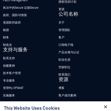
Patch Management
授权培训计划
执法中的Secure 证据Secure
资源
公司名称
政府、国防与情报
美国联邦政府
关于
能源
管理团队
财务
客户
制造业
订阅电子报
支持与服务
产品合规与认证
联系支持
职业生涯
创建案例
空缺职位
技术客户管理
联系我们
资源
专业服务
管理My OPSWAT
博客
实施服务
客户成功案例
My OPSWAT 门户网站
新闻发布
This Website Uses Cookies
技术文档
新闻报道