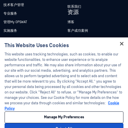
技术客户管理
联系我们
资源
专业服务
管理My OPSWAT
博客
实施服务
客户成功案例
My OPSWAT 门户网站
新闻发布
This Website Uses Cookies
技术文档
新闻报道
Hey there!
This website uses tracking technologies, such as cookies, to enable our
培训
活动
I'm Ozzy, your OPSWAT virtual assistant.
website functionalities, to enhance user experience or to analyze
How can I help you secure what's critical
performance and traffic. We may also share information about your use of
漏洞计划
网络研讨会
合作伙伴
today?
our site with our social media, advertising, and analytics partners. This
产品型录
allows us to perform targeted advertising and to select ads and content
认证
that will be more relevant to you. By clicking “Accept All,” you agree to
白皮书
your personal data being processed by all cookies and other technologies
技术合作伙伴
免费工具
on our website. Click “Reject All” to refuse, or “Manage My Preferences” to
manage your choices. See our Cookie Policy for more details on the how
渠道合作伙伴计划
we process your data through cookies and similar technologies:
Cookie
Policy
©2026OPSWAT . 保留所有权利。OPSWAT、MetaDefender、Metascan、
MetaAccess、OPSWAT 、"不信任文件，不信任设备"、"OPSWAT "、"保护全球关
Manage My Preferences
键基础设施"、"Deep CDR™技术"、"InQuest"、"InQuest标
识"、"DFI"、"RetroHunt"、"深度文件检测"及"加入追踪"OPSWAT 的商标。第三方
商标归其各自所有者所有。