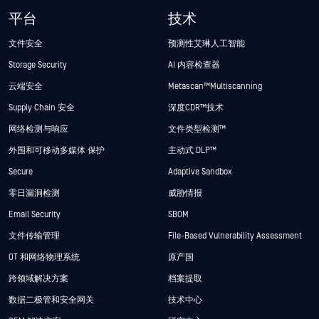
平台
技术
文件安全
预测性艾琳人工智能
Storage Security
AI 内容检查器
云端安全
Metascan™ Multiscanning
Supply Chain 安全
深度CDR™技术
网络检测与响应
文件类型检测™
外围和可移动多媒体 保护
主动式 DLP™
Secure
Adaptive Sandbox
零日漏洞检测
威胁情报
Email Security
SBOM
文件传输管理
File-Based Vulnerability Assessment
OT 和网络物理系统
原产国
跨领域解决方案
档案提取
数据二极管和安全网关
技术中心