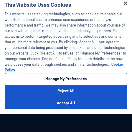
This Website Uses Cookies
技术文档
新闻报道
Hey there!
This website uses tracking technologies, such as cookies, to enable our
培训
活动
I'm Ozzy, your OPSWAT virtual assistant.
website functionalities, to enhance user experience or to analyze
How can I help you secure what's critical
漏洞计划
网络研讨会
performance and traffic. We may also share information about your use of
合作伙伴
today?
our site with our social media, advertising, and analytics partners. This
产品型录
allows us to perform targeted advertising and to select ads and content
认证
that will be more relevant to you. By clicking “Accept All,” you agree to
白皮书
your personal data being processed by all cookies and other technologies
技术合作伙伴
免费工具
on our website. Click “Reject All” to refuse, or “Manage My Preferences” to
渠道合作伙伴计划
manage your choices. See our Cookie Policy for more details on the how
we process your data through cookies and similar technologies:
Cookie
Policy
©2026OPSWAT . 保留所有权利。OPSWAT、MetaDefender、Metascan、
MetaAccess、OPSWAT 、"不信任文件，不信任设备"、"OPSWAT "、"保护全球关
Manage My Preferences
键基础设施"、"Deep CDR™技术"、"InQuest"、"InQuest标
识"、"DFI"、"RetroHunt"、"深度文件检测"及"加入追踪"OPSWAT 的商标。第三方
商标归其各自所有者所有。
Reject All
法律声明
隐私政策
管理 Cookie 偏好
您的加州隐私选择
Privacy Policy
Accept All