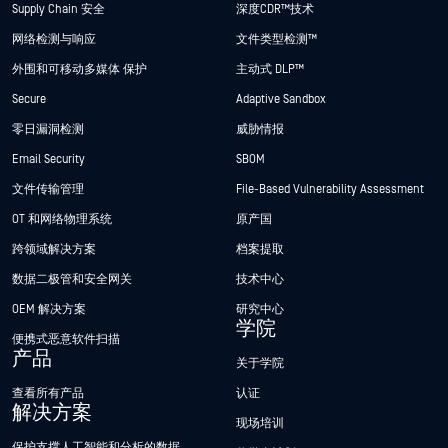
Supply Chain 安全
深度CDR™技术
网络检测与响应
文件类型检测™
外围和可移动多媒体 保护
主动式 DLP™
Secure
Adaptive Sandbox
零日漏洞检测
威胁情报
Email Security
SBOM
文件传输管理
File-Based Vulnerability Assessment
OT 和网络物理系统
原产国
跨领域解决方案
档案提取
数据二极管和安全网关
技术中心
OEM 解决方案
研究中心
学院
便携式恶意软件扫描
产品
关于学院
查看所有产品
认证
解决方案
现场培训
保护支撑人工智能和分析的数据