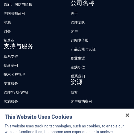
公司名称
政府、国防与情报
美国联邦政府
关于
能源
管理团队
财务
客户
制造业
订阅电子报
支持与服务
产品合规与认证
联系支持
职业生涯
创建案例
空缺职位
技术客户管理
联系我们
资源
专业服务
管理My OPSWAT
博客
实施服务
客户成功案例
My OPSWAT 门户网站
新闻发布
This Website Uses Cookies
技术文档
新闻报道
Hey there!
This website uses tracking technologies, such as cookies, to enable our
培训
活动
I'm Ozzy, your OPSWAT virtual assistant.
website functionalities, to enhance user experience or to analyze