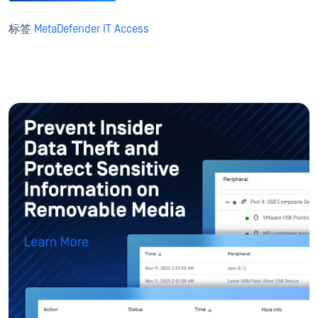
标签
MetaDefender IT Access