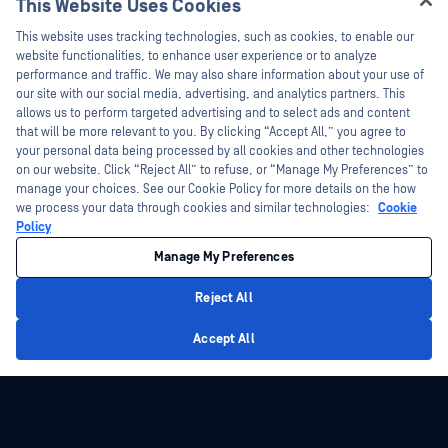
This Website Uses Cookies
技术文档
新闻报道
Hey there!
This website uses tracking technologies, such as cookies, to enable our
培训
活动
I'm Ozzy, your OPSWAT virtual assistant.
website functionalities, to enhance user experience or to analyze
How can I help you secure what's critical
performance and traffic. We may also share information about your use of
漏洞计划
网络研讨会
合作伙伴
today?
our site with our social media, advertising, and analytics partners. This
产品型录
allows us to perform targeted advertising and to select ads and content
认证
that will be more relevant to you. By clicking “Accept All,” you agree to
白皮书
your personal data being processed by all cookies and other technologies
技术合作伙伴
免费工具
on our website. Click “Reject All” to refuse, or “Manage My Preferences” to
manage your choices. See our Cookie Policy for more details on the how
渠道合作伙伴计划
we process your data through cookies and similar technologies:
Cookie
Policy
©2026OPSWAT . 保留所有权利。OPSWAT、MetaDefender、Metascan、
MetaAccess、OPSWAT 、"不信任文件，不信任设备"、"OPSWAT "、"保护全球关
Manage My Preferences
键基础设施"、"Deep CDR™技术"、"InQuest"、"InQuest标
识"、"DFI"、"RetroHunt"、"深度文件检测"及"加入追踪"OPSWAT 的商标。第三方
商标归其各自所有者所有。
Reject All
法律声明
隐私政策
管理 Cookie 偏好
您的加州隐私选择
Privacy Policy
Accept All