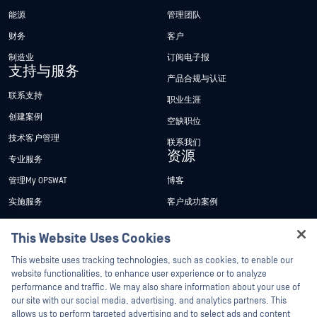
能源
管理团队
财务
客户
制造业
订阅电子报
支持与服务
产品合规与认证
联系支持
职业生涯
创建案例
空缺职位
技术客户管理
联系我们
资源
专业服务
管理My OPSWAT
博客
实施服务
客户成功案例
My OPSWAT 门户网站
新闻发布
This Website Uses Cookies
技术文档
新闻报道
Hey there!
This website uses tracking technologies, such as cookies, to enable our
培训
活动
I'm Ozzy, your OPSWAT virtual assistant.
website functionalities, to enhance user experience or to analyze
How can I help you secure what's critical
performance and traffic. We may also share information about your use of
漏洞计划
网络研讨会
合作伙伴
today?
our site with our social media, advertising, and analytics partners. This
产品型录
allows us to perform targeted advertising and to select ads and content