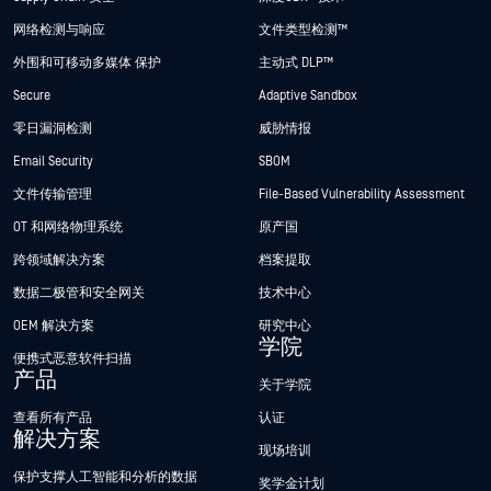
网络检测与响应
文件类型检测™
外围和可移动多媒体 保护
主动式 DLP™
Secure
Adaptive Sandbox
零日漏洞检测
威胁情报
Email Security
SBOM
文件传输管理
File-Based Vulnerability Assessment
OT 和网络物理系统
原产国
跨领域解决方案
档案提取
数据二极管和安全网关
技术中心
OEM 解决方案
研究中心
学院
便携式恶意软件扫描
产品
关于学院
查看所有产品
认证
解决方案
现场培训
保护支撑人工智能和分析的数据
奖学金计划