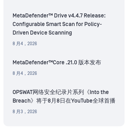
MetaDefender™ Drive v4.4.7 Release:
Configurable Smart Scan for Policy-
Driven Device Scanning
8 月4，2026
MetaDefender™Core .21.0 版本发布
8 月4，2026
OPSWAT网络安全纪录片系列《Into the
Breach》将于8月8日在YouTube全球首播
8 月3，2026