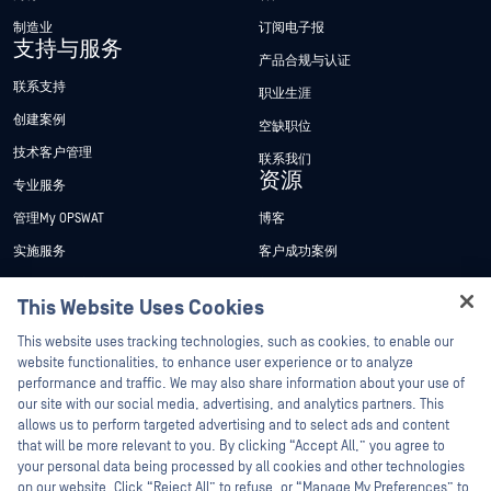
制造业
订阅电子报
支持与服务
产品合规与认证
联系支持
职业生涯
创建案例
空缺职位
技术客户管理
联系我们
资源
专业服务
管理My OPSWAT
博客
实施服务
客户成功案例
My OPSWAT 门户网站
新闻发布
This Website Uses Cookies
技术文档
新闻报道
Hey there!
This website uses tracking technologies, such as cookies, to enable our
培训
活动
I'm Ozzy, your OPSWAT virtual assistant.
website functionalities, to enhance user experience or to analyze
How can I help you secure what's critical
漏洞计划
网络研讨会
performance and traffic. We may also share information about your use of
合作伙伴
today?
our site with our social media, advertising, and analytics partners. This
产品型录
allows us to perform targeted advertising and to select ads and content
认证
that will be more relevant to you. By clicking “Accept All,” you agree to
白皮书
your personal data being processed by all cookies and other technologies
技术合作伙伴
免费工具
on our website. Click “Reject All” to refuse, or “Manage My Preferences” to