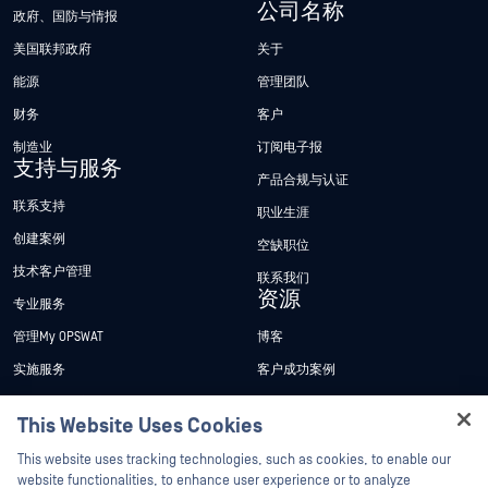
公司名称
政府、国防与情报
美国联邦政府
关于
能源
管理团队
财务
客户
制造业
订阅电子报
支持与服务
产品合规与认证
联系支持
职业生涯
创建案例
空缺职位
技术客户管理
联系我们
资源
专业服务
管理My OPSWAT
博客
实施服务
客户成功案例
My OPSWAT 门户网站
新闻发布
This Website Uses Cookies
技术文档
新闻报道
Hey there!
This website uses tracking technologies, such as cookies, to enable our
培训
活动
I'm Ozzy, your OPSWAT virtual assistant.
website functionalities, to enhance user experience or to analyze