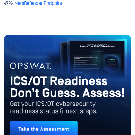
标签
MetaDefender Endpoint