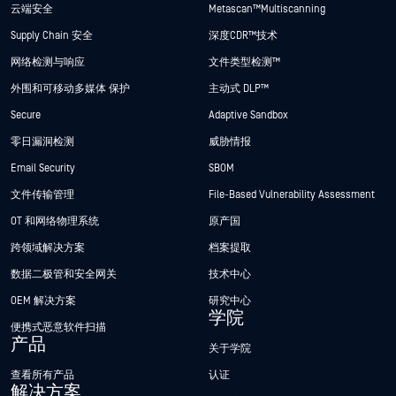
云端安全
Metascan™ Multiscanning
Supply Chain 安全
深度CDR™技术
网络检测与响应
文件类型检测™
外围和可移动多媒体 保护
主动式 DLP™
Secure
Adaptive Sandbox
零日漏洞检测
威胁情报
Email Security
SBOM
文件传输管理
File-Based Vulnerability Assessment
OT 和网络物理系统
原产国
跨领域解决方案
档案提取
数据二极管和安全网关
技术中心
OEM 解决方案
研究中心
学院
便携式恶意软件扫描
产品
关于学院
查看所有产品
认证
解决方案