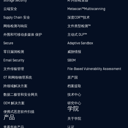
Storage Security
AI 内容检查器
云端安全
Metascan™ Multiscanning
Supply Chain 安全
深度CDR™技术
网络检测与响应
文件类型检测™
外围和可移动多媒体 保护
主动式 DLP™
Secure
Adaptive Sandbox
零日漏洞检测
威胁情报
Email Security
SBOM
文件传输管理
File-Based Vulnerability Assessment
OT 和网络物理系统
原产国
跨领域解决方案
档案提取
数据二极管和安全网关
技术中心
OEM 解决方案
研究中心
学院
便携式恶意软件扫描
产品
关于学院
查看所有产品
认证