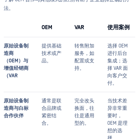
法。
OEM
VAR
使用案例
原始设备制
提供基础
转售附加
选择 OEM
造商
技术或产
服务，如
进行后台
（OEM）与
品。
配置或支
集成；选
增值经销商
持。
择 VAR 面
（VAR
向客户交
付。
原始设备制
通常是联
完全改头
当技术差
造商与白标
合品牌或
换面，往
异非常重
合作伙伴
紧密结
往是通用
要时，
合。
型的。
OEM 是理
想的选
择。