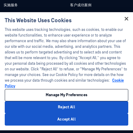
实施服务
客户成功案例
My OPSWAT 门户网站
新闻发布
This Website Uses Cookies
技术文档
新闻报道
Hey there!
This website uses tracking technologies, such as cookies, to enable our
培训
活动
I'm Ozzy, your OPSWAT virtual assistant.
website functionalities, to enhance user experience or to analyze
How can I help you secure what's critical
漏洞计划
网络研讨会
performance and traffic. We may also share information about your use of
合作伙伴
today?
our site with our social media, advertising, and analytics partners. This
产品型录
allows us to perform targeted advertising and to select ads and content
认证
that will be more relevant to you. By clicking “Accept All,” you agree to
白皮书
your personal data being processed by all cookies and other technologies
技术合作伙伴
免费工具
on our website. Click “Reject All” to refuse, or “Manage My Preferences” to
渠道合作伙伴计划
manage your choices. See our Cookie Policy for more details on the how
we process your data through cookies and similar technologies:
Cookie
Policy
©2026OPSWAT . 保留所有权利。OPSWAT、MetaDefender、Metascan、
MetaAccess、OPSWAT 、"不信任文件，不信任设备"、"OPSWAT "、"保护全球关
Manage My Preferences
键基础设施"、"Deep CDR™技术"、"InQuest"、"InQuest标
识"、"DFI"、"RetroHunt"、"深度文件检测"及"加入追踪"OPSWAT 的商标。第三方
商标归其各自所有者所有。
Reject All
法律声明
隐私政策
管理 Cookie 偏好
您的加州隐私选择
Privacy Policy
Accept All