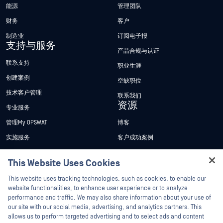
能源
管理团队
财务
客户
制造业
订阅电子报
支持与服务
产品合规与认证
联系支持
职业生涯
创建案例
空缺职位
技术客户管理
联系我们
资源
专业服务
管理My OPSWAT
博客
实施服务
客户成功案例
My OPSWAT 门户网站
新闻发布
This Website Uses Cookies
技术文档
新闻报道
Hey there!
This website uses tracking technologies, such as cookies, to enable our
培训
活动
I'm Ozzy, your OPSWAT virtual assistant.
website functionalities, to enhance user experience or to analyze
How can I help you secure what's critical
漏洞计划
网络研讨会
performance and traffic. We may also share information about your use of
合作伙伴
today?
our site with our social media, advertising, and analytics partners. This
产品型录
allows us to perform targeted advertising and to select ads and content