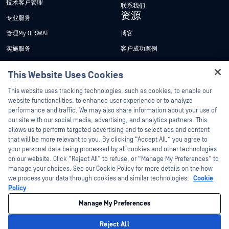
技术客户管理
联系我们
资源
专业服务
管理My OPSWAT
博客
实施服务
客户成功案例
My OPSWAT 门户网站
新闻发布
This Website Uses Cookies
技术文档
新闻报道
Hey there!
This website uses tracking technologies, such as cookies, to enable our
培训
活动
I'm Ozzy, your OPSWAT virtual assistant.
website functionalities, to enhance user experience or to analyze
How can I help you secure what's critical
漏洞计划
网络研讨会
performance and traffic. We may also share information about your use of
合作伙伴
today?
our site with our social media, advertising, and analytics partners. This
产品型录
allows us to perform targeted advertising and to select ads and content
认证
that will be more relevant to you. By clicking “Accept All,” you agree to
白皮书
your personal data being processed by all cookies and other technologies
技术合作伙伴
免费工具
on our website. Click “Reject All” to refuse, or “Manage My Preferences” to
渠道合作伙伴计划
manage your choices. See our Cookie Policy for more details on the how
we process your data through cookies and similar technologies:
Cookie
Policy
©2026OPSWAT . 保留所有权利。OPSWAT、MetaDefender、Metascan、
MetaAccess、OPSWAT 、"不信任文件，不信任设备"、"OPSWAT "、"保护全球关
Manage My Preferences
键基础设施"、"Deep CDR™技术"、"InQuest"、"InQuest标
识"、"DFI"、"RetroHunt"、"深度文件检测"及"加入追踪"OPSWAT 的商标。第三方
商标归其各自所有者所有。
Reject All