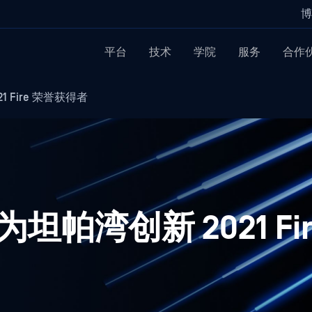
博
平台
技术
学院
服务
合作
1 Fire 荣誉获得者
为坦帕湾创新 2021 Fi