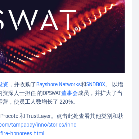
投资
，并收购了
Bayshore Networks
和
SNDBOX
。 以增
深人士担任 的OPSWAT
董事会
成员，并扩大了当
营，使员工人数增长了 220%。
Procoto 和 TrustLayer。点击此处查看其他类别和获
.com/tampabay/inno/stories/inno-
fire-honorees.html