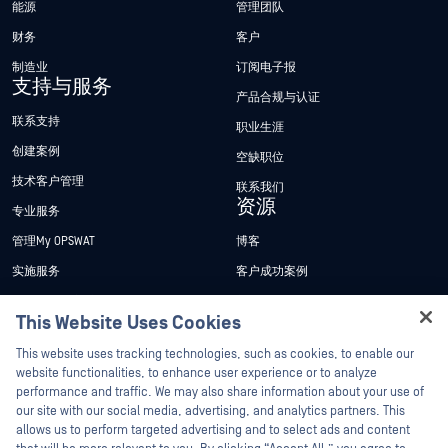
能源
管理团队
财务
客户
制造业
订阅电子报
支持与服务
产品合规与认证
联系支持
职业生涯
创建案例
空缺职位
技术客户管理
联系我们
资源
专业服务
管理My OPSWAT
博客
实施服务
客户成功案例
My OPSWAT 门户网站
新闻发布
This Website Uses Cookies
技术文档
新闻报道
Hey there!
This website uses tracking technologies, such as cookies, to enable our
培训
活动
I'm Ozzy, your OPSWAT virtual assistant.
website functionalities, to enhance user experience or to analyze
How can I help you secure what's critical
漏洞计划
网络研讨会
performance and traffic. We may also share information about your use of
合作伙伴
today?
our site with our social media, advertising, and analytics partners. This
产品型录
allows us to perform targeted advertising and to select ads and content
认证