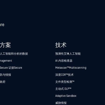
方案
技术
人工智能和分析的数据
预测性艾琳人工智能
anagement
AI 内容检查器
cure 证据Secure
Metascan™ Multiscanning
防与情报
深度CDR™技术
政府
文件类型检测™
主动式 DLP™
Adaptive Sandbox
威胁情报