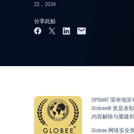
22，2024
分享此贴
OPSWAT 荣幸地宣
Globee® 奖
内容解除与重建
Globee 网