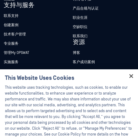
支持与服务
产品合规与认证
联系支持
职业生涯
创建案例
空缺职位
技术客户管理
联系我们
资源
专业服务
管理My OPSWAT
博客
实施服务
客户成功案例
My OPSWAT 门户网站
新闻发布
This Website Uses Cookies
技术文档
新闻报道
Hey there!
This website uses tracking technologies, such as cookies, to enable our
培训
活动
I'm Ozzy, your OPSWAT virtual assistant.
website functionalities, to enhance user experience or to analyze
How can I help you secure what's critical
漏洞计划
网络研讨会
performance and traffic. We may also share information about your use of
合作伙伴
today?
our site with our social media, advertising, and analytics partners. This
产品型录
allows us to perform targeted advertising and to select ads and content
认证
that will be more relevant to you. By clicking “Accept All,” you agree to
白皮书
your personal data being processed by all cookies and other technologies
技术合作伙伴
免费工具
on our website. Click “Reject All” to refuse, or “Manage My Preferences” to
渠道合作伙伴计划
manage your choices. See our Cookie Policy for more details on the how