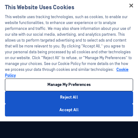
My OPSWAT 门户网站
新闻发布
This Website Uses Cookies
技术文档
新闻报道
Hey there!
This website uses tracking technologies, such as cookies, to enable our
培训
活动
I'm Ozzy, your OPSWAT virtual assistant.
website functionalities, to enhance user experience or to analyze
How can I help you secure what's critical
performance and traffic. We may also share information about your use of
漏洞计划
网络研讨会
合作伙伴
today?
our site with our social media, advertising, and analytics partners. This
产品型录
allows us to perform targeted advertising and to select ads and content
认证
that will be more relevant to you. By clicking “Accept All,” you agree to
白皮书
your personal data being processed by all cookies and other technologies
技术合作伙伴
免费工具
on our website. Click “Reject All” to refuse, or “Manage My Preferences” to
manage your choices. See our Cookie Policy for more details on the how
渠道合作伙伴计划
we process your data through cookies and similar technologies:
Cookie
Policy
©2026OPSWAT . 保留所有权利。OPSWAT、MetaDefender、Metascan、
MetaAccess、OPSWAT 、"不信任文件，不信任设备"、"OPSWAT "、"保护全球关
Manage My Preferences
键基础设施"、"Deep CDR™技术"、"InQuest"、"InQuest标
识"、"DFI"、"RetroHunt"、"深度文件检测"及"加入追踪"OPSWAT 的商标。第三方
商标归其各自所有者所有。
Reject All
法律声明
隐私政策
管理 Cookie 偏好
您的加州隐私选择
Privacy Policy
Accept All