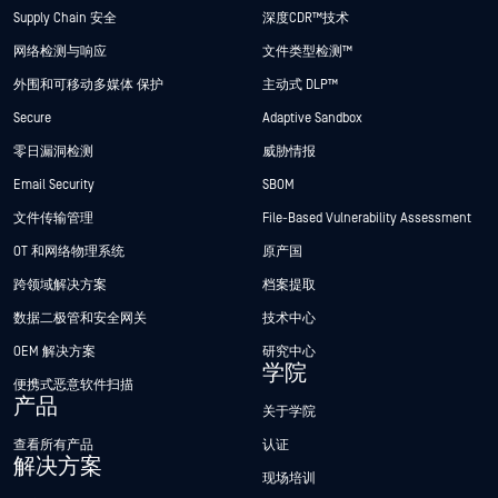
Supply Chain 安全
深度CDR™技术
网络检测与响应
文件类型检测™
外围和可移动多媒体 保护
主动式 DLP™
Secure
Adaptive Sandbox
零日漏洞检测
威胁情报
Email Security
SBOM
文件传输管理
File-Based Vulnerability Assessment
OT 和网络物理系统
原产国
跨领域解决方案
档案提取
数据二极管和安全网关
技术中心
OEM 解决方案
研究中心
学院
便携式恶意软件扫描
产品
关于学院
查看所有产品
认证
解决方案
现场培训