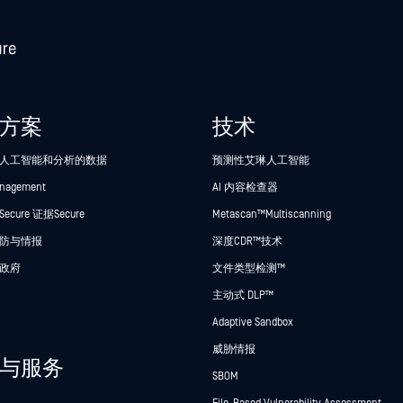
方案
技术
人工智能和分析的数据
预测性艾琳人工智能
anagement
AI 内容检查器
cure 证据Secure
Metascan™ Multiscanning
防与情报
深度CDR™技术
政府
文件类型检测™
主动式 DLP™
Adaptive Sandbox
威胁情报
与服务
SBOM