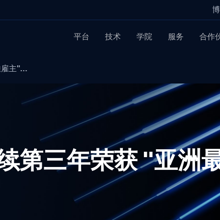
博
平台
技术
学院
服务
合作
主"...
南连续第三年荣获 "亚洲