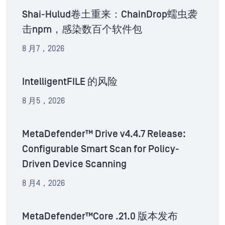
Shai-Hulud卷土重来：ChainDrop蠕虫袭
击npm，感染数百个软件包
8 月7，2026
IntelligentFILE 的风险
8 月5，2026
MetaDefender™ Drive v4.4.7 Release:
Configurable Smart Scan for Policy-
Driven Device Scanning
8 月4，2026
MetaDefender™Core .21.0 版本发布