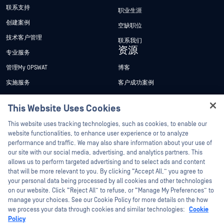
联系支持
职业生涯
创建案例
空缺职位
技术客户管理
联系我们
资源
专业服务
管理My OPSWAT
博客
实施服务
客户成功案例
My OPSWAT 门户网站
新闻发布
This Website Uses Cookies
技术文档
新闻报道
Hey there!
This website uses tracking technologies, such as cookies, to enable our
培训
活动
I'm Ozzy, your OPSWAT virtual assistant.
website functionalities, to enhance user experience or to analyze
How can I help you secure what's critical
performance and traffic. We may also share information about your use of
漏洞计划
网络研讨会
合作伙伴
today?
our site with our social media, advertising, and analytics partners. This
产品型录
allows us to perform targeted advertising and to select ads and content
认证
that will be more relevant to you. By clicking “Accept All,” you agree to
白皮书
your personal data being processed by all cookies and other technologies
技术合作伙伴
免费工具
on our website. Click “Reject All” to refuse, or “Manage My Preferences” to
manage your choices. See our Cookie Policy for more details on the how
渠道合作伙伴计划
we process your data through cookies and similar technologies:
Cookie
Policy