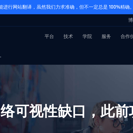
能进行网站翻译，虽然我们力求准确，但不一定总是 100%精确
博
平台
技术
学院
服务
合作
…
网络可视性缺口，此前