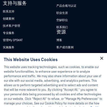
支持与服务
产品合规与认证
联系支持
职业生涯
创建案例
空缺职位
技术客户管理
联系我们
资源
专业服务
管理My OPSWAT
博客
实施服务
客户成功案例
My OPSWAT 门户网站
新闻发布
This Website Uses Cookies
技术文档
新闻报道
Hey there!
This website uses tracking technologies, such as cookies, to enable our
培训
活动
I'm Ozzy, your OPSWAT virtual assistant.
website functionalities, to enhance user experience or to analyze
How can I help you secure what's critical
漏洞计划
网络研讨会
performance and traffic. We may also share information about your use of
合作伙伴
today?
our site with our social media, advertising, and analytics partners. This
产品型录
allows us to perform targeted advertising and to select ads and content
认证
that will be more relevant to you. By clicking “Accept All,” you agree to
白皮书
your personal data being processed by all cookies and other technologies
技术合作伙伴
免费工具
on our website. Click “Reject All” to refuse, or “Manage My Preferences” to
渠道合作伙伴计划
manage your choices. See our Cookie Policy for more details on the how