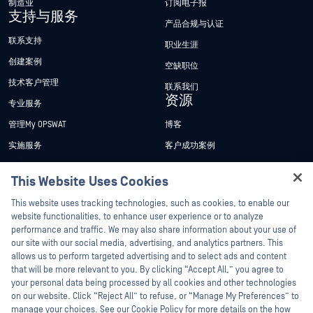
制造业
订阅电子报
支持与服务
产品合规与认证
联系支持
职业生涯
创建案例
空缺职位
技术客户管理
联系我们
资源
专业服务
管理My OPSWAT
博客
实施服务
客户成功案例
My OPSWAT 门户网站
新闻发布
This Website Uses Cookies
技术文档
新闻报道
Hey there!
This website uses tracking technologies, such as cookies, to enable our
培训
活动
I'm Ozzy, your OPSWAT virtual assistant.
website functionalities, to enhance user experience or to analyze
How can I help you secure what's critical
performance and traffic. We may also share information about your use of
漏洞计划
网络研讨会
合作伙伴
today?
our site with our social media, advertising, and analytics partners. This
产品型录
allows us to perform targeted advertising and to select ads and content
认证
that will be more relevant to you. By clicking “Accept All,” you agree to
白皮书
your personal data being processed by all cookies and other technologies
技术合作伙伴
免费工具
on our website. Click “Reject All” to refuse, or “Manage My Preferences” to
manage your choices. See our Cookie Policy for more details on the how
渠道合作伙伴计划