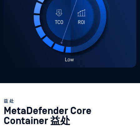
益处
MetaDefender Core
Container 益处