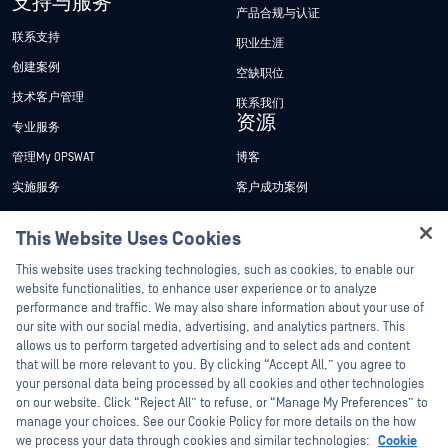
支持与服务
产品合规与认证
联系支持
职业生涯
创建案例
空缺职位
技术客户管理
联系我们
资源
专业服务
管理My OPSWAT
博客
实施服务
客户成功案例
My OPSWAT 门户网站
新闻发布
This Website Uses Cookies
技术文档
新闻报道
Hey there!
This website uses tracking technologies, such as cookies, to enable our
培训
活动
I'm Ozzy, your OPSWAT virtual assistant.
website functionalities, to enhance user experience or to analyze
How can I help you secure what's critical
漏洞计划
网络研讨会
performance and traffic. We may also share information about your use of
合作伙伴
today?
our site with our social media, advertising, and analytics partners. This
产品型录
allows us to perform targeted advertising and to select ads and content
认证
that will be more relevant to you. By clicking “Accept All,” you agree to
白皮书
your personal data being processed by all cookies and other technologies
技术合作伙伴
免费工具
on our website. Click “Reject All” to refuse, or “Manage My Preferences” to
渠道合作伙伴计划
manage your choices. See our Cookie Policy for more details on the how
we process your data through cookies and similar technologies:
Cookie