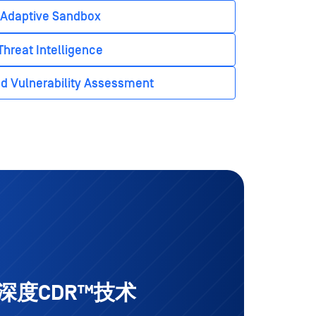
Adaptive Sandbox
Threat Intelligence
d Vulnerability Assessment
深度CDR™技术