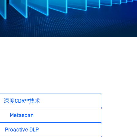
深度CDR™技术
Metascan
Proactive DLP