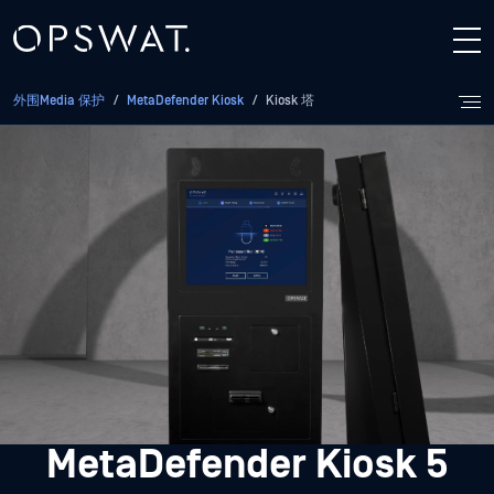
外围Media 保护
/
MetaDefender Kiosk
/
Kiosk 塔
MetaDefender Kiosk 5