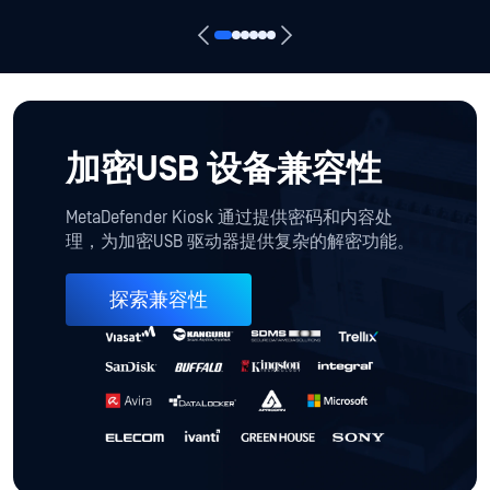
深度CDR™技术
阻止他人忽视的威胁
支持 [supportedFileTypeCount] 文件格式
递归消毒多级嵌套档案
重新生成安全可用的文件
100% 保护得分
来自 SE 实验室
了解更多