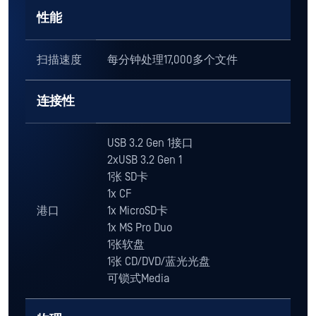
硬件
中央处理
英特尔® 酷睿™ Ultra 9 285 vPro®
器
处理器（24核，24线程）
内存
32GB
存储
1TB TLC固态硬盘
性能
扫描速度
每分钟处理17,000多个文件