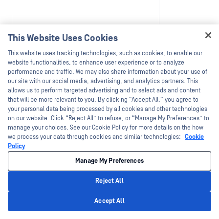
This Website Uses Cookies
Hey there!
This website uses tracking technologies, such as cookies, to enable our
I'm Ozzy, your OPSWAT virtual assistant.
website functionalities, to enhance user experience or to analyze
How can I help you secure what's critical
performance and traffic. We may also share information about your use of
手册
today?
our site with our social media, advertising, and analytics partners. This
MetaDefender Kiosk 手册
allows us to perform targeted advertising and to select ads and content
that will be more relevant to you. By clicking “Accept All,” you agree to
your personal data being processed by all cookies and other technologies
立即下载
on our website. Click “Reject All” to refuse, or “Manage My Preferences” to
manage your choices. See our Cookie Policy for more details on the how
we process your data through cookies and similar technologies:
Cookie
Policy
Manage My Preferences
Reject All
Privacy Policy
Accept All