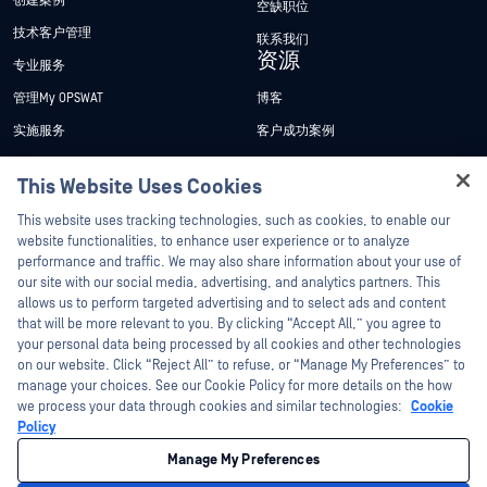
创建案例
空缺职位
技术客户管理
联系我们
资源
专业服务
管理My OPSWAT
博客
实施服务
客户成功案例
My OPSWAT 门户网站
新闻发布
This Website Uses Cookies
技术文档
新闻报道
Hey there!
This website uses tracking technologies, such as cookies, to enable our
培训
活动
I'm Ozzy, your OPSWAT virtual assistant.
website functionalities, to enhance user experience or to analyze
How can I help you secure what's critical
漏洞计划
网络研讨会
performance and traffic. We may also share information about your use of
合作伙伴
today?
our site with our social media, advertising, and analytics partners. This
产品型录
allows us to perform targeted advertising and to select ads and content
认证
that will be more relevant to you. By clicking “Accept All,” you agree to
白皮书
your personal data being processed by all cookies and other technologies
技术合作伙伴
免费工具
on our website. Click “Reject All” to refuse, or “Manage My Preferences” to
渠道合作伙伴计划
manage your choices. See our Cookie Policy for more details on the how
we process your data through cookies and similar technologies:
Cookie
Policy
©2026OPSWAT . 保留所有权利。OPSWAT、MetaDefender、Metascan、
MetaAccess、OPSWAT 、"不信任文件，不信任设备"、"OPSWAT "、"保护全球关
Manage My Preferences
键基础设施"、"Deep CDR™技术"、"InQuest"、"InQuest标
识"、"DFI"、"RetroHunt"、"深度文件检测"及"加入追踪"OPSWAT 的商标。第三方